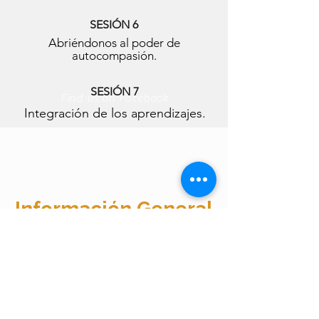
SESIÓN 6
Abriéndonos al poder de
autocompasión.
SESIÓN 7
Find us on Facebook
Integración de los aprendizajes.
Información General
Modalidad:
En línea (vía Zoom)
Duración:
7 semanas (1
encuentro por semana)
Fechas:
Inicia en octubre de