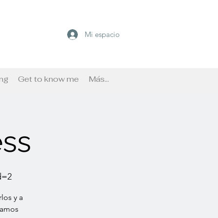
Mi espacio
ng
Get to know me
Más...
ess
d=2
los y a
nsamos