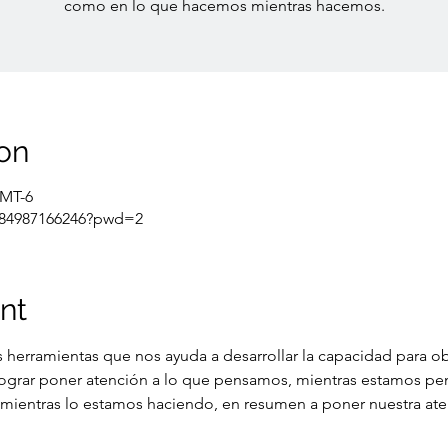
como en lo que hacemos mientras hacemos.
on
GMT-6
j/84987166246?pwd=2
nt
s herramientas que nos ayuda a desarrollar la capacidad para ob
 lograr poner atención a lo que pensamos, mientras estamos pe
mientras lo estamos haciendo, en resumen a poner nuestra at