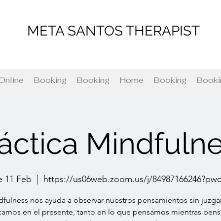
META SANTOS THERAPIST
Online
Booking
Booking
Home
Booking
Booki
áctica Mindfuln
e 11 Feb
  |  
https://us06web.zoom.us/j/84987166246?pw
dfulness nos ayuda a observar nuestros pensamientos sin juzgar
arnos en el presente, tanto en lo que pensamos mientras pe